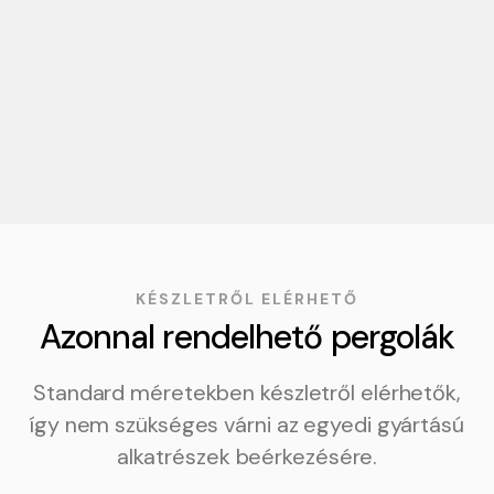
szerkezet vízzáró, és megőrzik a modern,
letisztult megjelenést.
KÉSZLETRŐL ELÉRHETŐ
Azonnal rendelhető pergolák
Standard méretekben készletről elérhetők,
így nem szükséges várni az egyedi gyártású
alkatrészek beérkezésére.