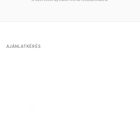
AJÁNLATKÉRÉS
Töltse ki az űrlapot, és mi hamarosan
felvesszük Önnel a kapcsolatot!
Lépjen kapcsolatba