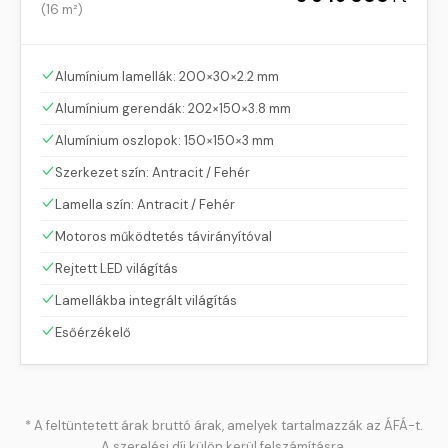
(
16 m²
)
Alumínium lamellák: 200×30×2.2 mm
Alumínium gerendák: 202×150×3.8 mm
Alumínium oszlopok: 150×150×3 mm
Szerkezet szín: Antracit / Fehér
Lamella szín: Antracit / Fehér
Motoros működtetés távirányítóval
Rejtett LED világítás
Lamellákba integrált világítás
Esőérzékelő
* A feltüntetett árak bruttó árak, amelyek tartalmazzák az ÁFÁ-t.
A szerelési díj külön kerül felszámításra.