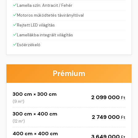
Lamella szín: Antracit / Fehér
Motoros működtetés távirányítóval
Rejtett LED világítás
Lamellákba integrált világítás
Esőérzékelő
Prémium
300 cm × 300 cm
2 099 000
Ft
(
9 m²
)
300 cm × 400 cm
2 749 000
Ft
(
12 m²
)
400 cm × 400 cm
3 649 000
Ft