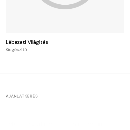
Lábazati Világítás
Kiegészítő
AJÁNLATKÉRÉS
Töltse ki az űrlapot, és mi hamarosan