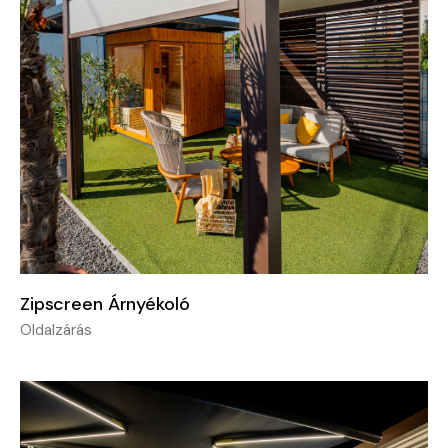
Zipscreen Árnyékoló
Oldalzárás