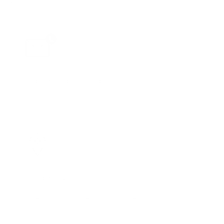
felvesszük Önnel a kapcsolatot!
Lépjen kapcsolatba
info@terrazenit.hu
+36 30 724 4130
Telephely
3527 Miskolc, József Attila u. 23